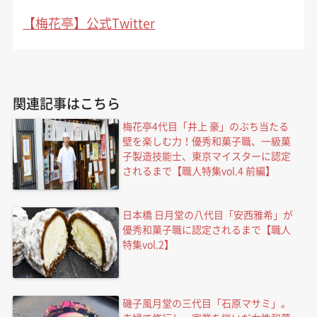
【梅花亭】公式Twitter
関連記事はこちら
梅花亭4代目「井上 豪」のぶち当たる
壁を楽しむ力！優秀和菓子職、一級菓
子製造技能士、東京マイスターに認定
されるまで【職人特集vol.4 前編】
日本橋 日月堂の八代目「安西雅希」が
優秀和菓子職に認定されるまで【職人
特集vol.2】
磯子風月堂の三代目「石原マサミ」。