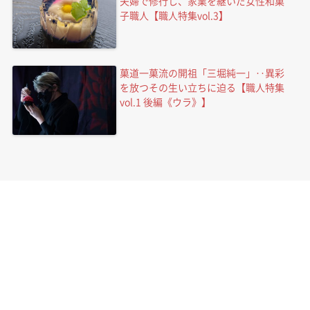
夫婦で修行し、家業を継いだ女性和菓
子職人【職人特集vol.3】
菓道一菓流の開祖「三堀純一」‥異彩
を放つその生い立ちに迫る【職人特集
vol.1 後編《ウラ》】