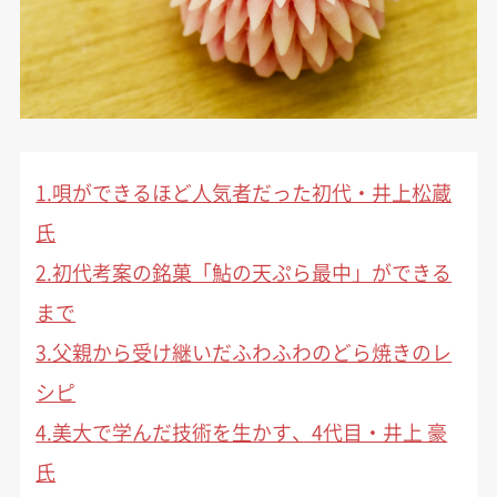
1.唄ができるほど人気者だった初代・井上松蔵
氏
2.初代考案の銘菓「鮎の天ぷら最中」ができる
まで
3.父親から受け継いだふわふわのどら焼きのレ
シピ
4.美大で学んだ技術を生かす、4代目・井上 豪
氏