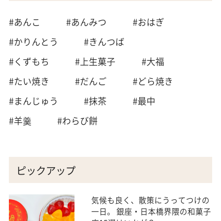
#あんこ
#あんみつ
#おはぎ
#かりんとう
#きんつば
#くずもち
#上生菓子
#大福
#たい焼き
#だんご
#どら焼き
#まんじゅう
#抹茶
#最中
#羊羹
#わらび餅
ピックアップ
気候も良く、散策にうってつけの
一日。 銀座・日本橋界隈の和菓子