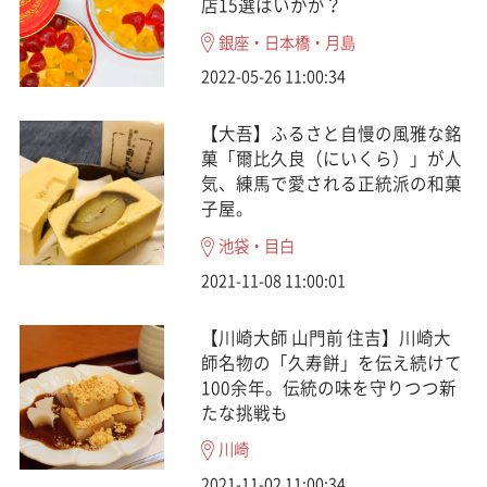
店15選はいかが？
銀座・日本橋・月島
2022-05-26 11:00:34
【大吾】ふるさと自慢の風雅な銘
菓「爾比久良（にいくら）」が人
気、練馬で愛される正統派の和菓
子屋。
池袋・目白
2021-11-08 11:00:01
【川崎大師 山門前 住吉】川崎大
師名物の「久寿餅」を伝え続けて
100余年。伝統の味を守りつつ新
たな挑戦も
川崎
2021-11-02 11:00:34