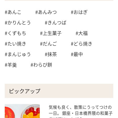
#あんこ
#あんみつ
#おはぎ
#かりんとう
#きんつば
#くずもち
#上生菓子
#大福
#たい焼き
#だんご
#どら焼き
#まんじゅう
#抹茶
#最中
#羊羹
#わらび餅
ピックアップ
気候も良く、散策にうってつけの
一日。 銀座・日本橋界隈の和菓子