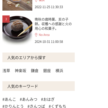
横浜
2022-11-25 11:30:33
晩秋の歳時菓、亥の子
餅。収穫への感謝と火の
用心の和菓子。
No Area
2024-10-31 11:00:58
人気のエリアから探す
浅草
神楽坂
鎌倉
銀座
横浜
人気のキーワード
#あんこ
#あんみつ
#おはぎ
#かりんとう
#きんつば
#くずもち