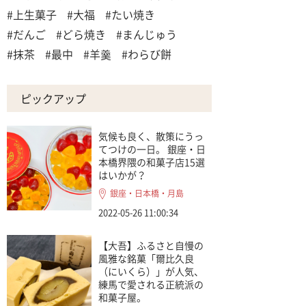
#上生菓子
#大福
#たい焼き
#だんご
#どら焼き
#まんじゅう
#抹茶
#最中
#羊羹
#わらび餅
ピックアップ
気候も良く、散策にうっ
てつけの一日。 銀座・日
本橋界隈の和菓子店15選
はいかが？
銀座・日本橋・月島
2022-05-26 11:00:34
【大吾】ふるさと自慢の
風雅な銘菓「爾比久良
（にいくら）」が人気、
練馬で愛される正統派の
和菓子屋。