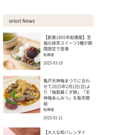
oriori News
【創業1805年船橋屋】至
福の抹茶スイーツ3種が期
間限定で登場
船橋屋
2025-03-19
亀戸天神梅まつりに合わ
せて2025年2月2日(日)よ
り「梅紫蘇くず餅」「天
神梅あんみつ」を販売開
始
船橋屋
2025-01-21
【大人な和バレンタイ