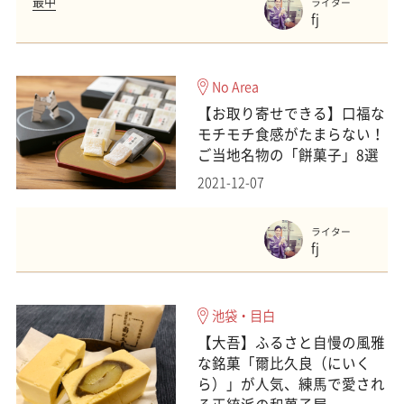
最中
ライター
fj
No Area
【お取り寄せできる】口福な
モチモチ食感がたまらない！
ご当地名物の「餅菓子」8選
2021-12-07
ライター
fj
池袋・目白
【大吾】ふるさと自慢の風雅
な銘菓「爾比久良（にいく
ら）」が人気、練馬で愛され