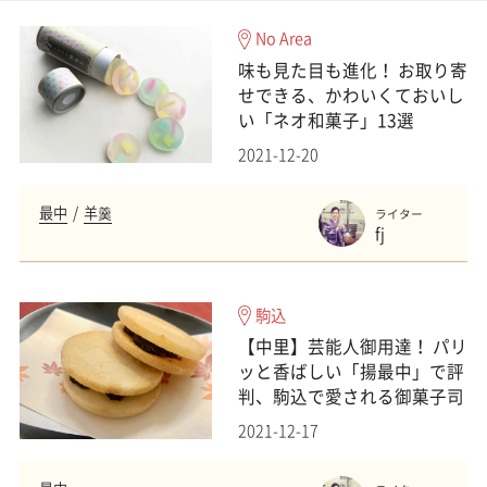
No Area
味も見た目も進化！ お取り寄
せできる、かわいくておいし
い「ネオ和菓子」13選
2021-12-20
最中
羊羹
ライター
fj
駒込
【中里】芸能人御用達！ パリ
ッと香ばしい「揚最中」で評
判、駒込で愛される御菓子司
2021-12-17