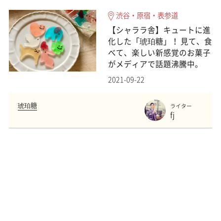
渋谷・原宿・表参道
【シャララ舎】キュートに進
化した「琥珀糖」！ 見て、食
べて、楽しい新感覚のお菓子
がメディアで話題沸騰中。
2021-09-22
琥珀糖
ライター
fj