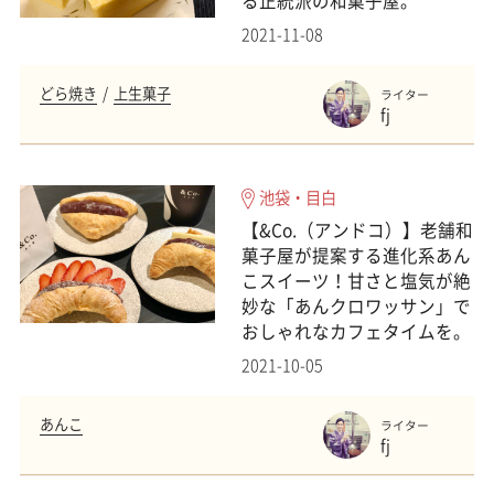
る正統派の和菓子屋。
2021-11-08
どら焼き
上生菓子
ライター
fj
池袋・目白
【&Co.（アンドコ）】老舗和
菓子屋が提案する進化系あん
こスイーツ！甘さと塩気が絶
妙な「あんクロワッサン」で
おしゃれなカフェタイムを。
2021-10-05
あんこ
ライター
fj