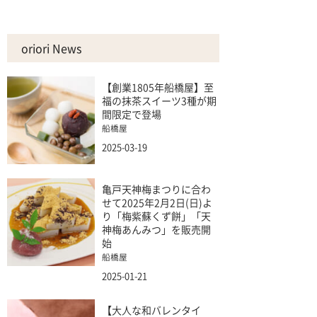
oriori News
【創業1805年船橋屋】至
福の抹茶スイーツ3種が期
間限定で登場
船橋屋
2025-03-19
亀戸天神梅まつりに合わ
せて2025年2月2日(日)よ
り「梅紫蘇くず餅」「天
神梅あんみつ」を販売開
始
船橋屋
2025-01-21
【大人な和バレンタイ