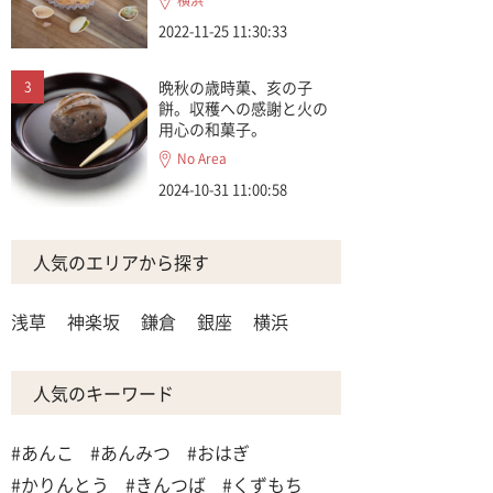
横浜
2022-11-25 11:30:33
晩秋の歳時菓、亥の子
餅。収穫への感謝と火の
用心の和菓子。
No Area
2024-10-31 11:00:58
人気のエリアから探す
浅草
神楽坂
鎌倉
銀座
横浜
人気のキーワード
#あんこ
#あんみつ
#おはぎ
#かりんとう
#きんつば
#くずもち