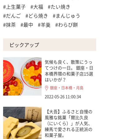
#上生菓子
#大福
#たい焼き
#だんご
#どら焼き
#まんじゅう
#抹茶
#最中
#羊羹
#わらび餅
ピックアップ
気候も良く、散策にうっ
てつけの一日。 銀座・日
本橋界隈の和菓子店15選
はいかが？
銀座・日本橋・月島
2022-05-26 11:00:34
【大吾】ふるさと自慢の
風雅な銘菓「爾比久良
（にいくら）」が人気、
練馬で愛される正統派の
和菓子屋。