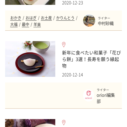
2020-12-23
おかき
おはぎ
お土産
かりんとう
ライター
中村砂織
大福
最中
羊羹
新年に食べたい和菓子「花び
ら餅」3選！長寿を願う縁起
物
2020-12-14
ライター
oriori編集
部