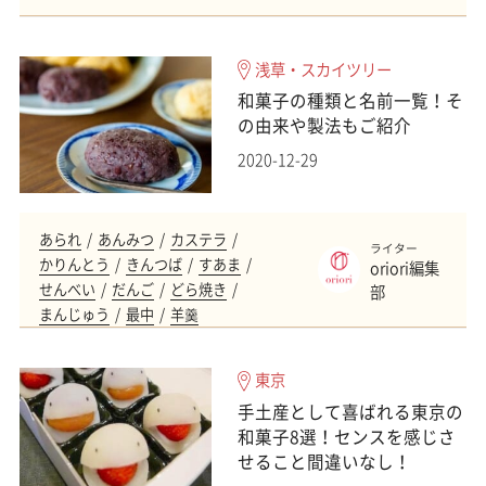
浅草・スカイツリー
和菓子の種類と名前一覧！そ
の由来や製法もご紹介
2020-12-29
あられ
あんみつ
カステラ
ライター
かりんとう
きんつば
すあま
oriori編集
せんべい
だんご
どら焼き
部
まんじゅう
最中
羊羹
東京
手土産として喜ばれる東京の
和菓子8選！センスを感じさ
せること間違いなし！