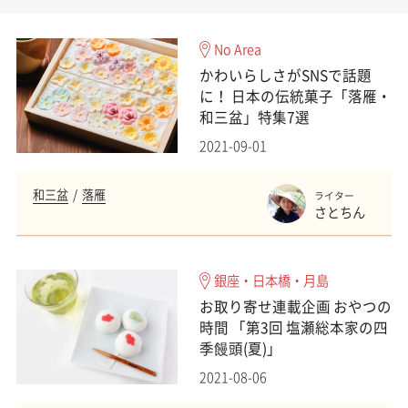
No Area
かわいらしさがSNSで話題
に！ 日本の伝統菓子「落雁・
和三盆」特集7選
2021-09-01
和三盆
落雁
ライター
さとちん
銀座・日本橋・月島
お取り寄せ連載企画 おやつの
時間 「第3回 塩瀬総本家の四
季饅頭(夏)」
2021-08-06