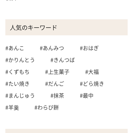
人気のキーワード
#あんこ
#あんみつ
#おはぎ
#かりんとう
#きんつば
#くずもち
#上生菓子
#大福
#たい焼き
#だんご
#どら焼き
#まんじゅう
#抹茶
#最中
#羊羹
#わらび餅