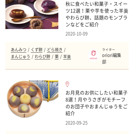
秋に食べたい和菓子・スイー
ツ12選！栗や芋を使った羊羹
やわらび餅、話題のモンブラ
ンなどをご紹介
2020-10-09
あんみつ
くず餅
どら焼き
ライター
oriori編集
まんじゅう
わらび餅
栗
羊羹
部
お月見のお供にしたい和菓子
8選！月やうさぎがモチーフ
のお団子やおまんじゅうをご
紹介
2020-09-25