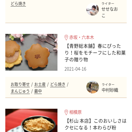
どら焼き
ライター
せせなお
こ
赤坂・六本木
【青野総本舗】春にぴった
り！桜をモチーフにした和菓
子の贈り物
2021-04-16
お取り寄せ
お土産
どら焼き
ライター
中村砂織
まんじゅう
最中
相模原
【杉山 本店】このおいしさは
クセになる！本わらび粉