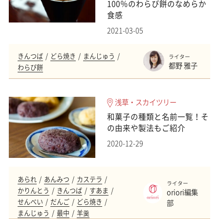
100％のわらび餅のなめらか
食感
2021-03-05
きんつば
どら焼き
まんじゅう
ライター
都野 雅子
わらび餅
浅草・スカイツリー
和菓子の種類と名前一覧！そ
の由来や製法もご紹介
2020-12-29
あられ
あんみつ
カステラ
ライター
かりんとう
きんつば
すあま
oriori編集
せんべい
だんご
どら焼き
部
まんじゅう
最中
羊羹