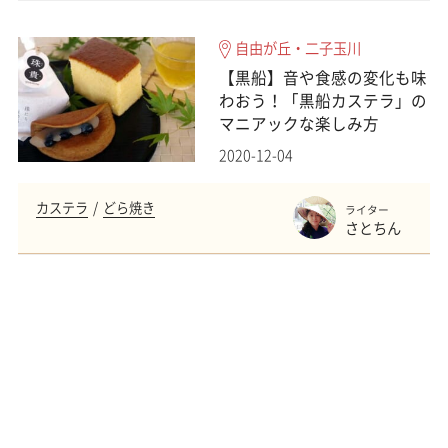
自由が丘・二子玉川
【黒船】音や食感の変化も味
わおう！「黒船カステラ」の
マニアックな楽しみ方
2020-12-04
カステラ
どら焼き
ライター
さとちん