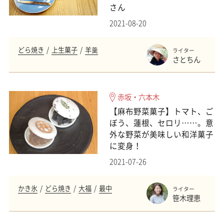
さん
2021-08-20
どら焼き
上生菓子
羊羹
ライター
さとちん
赤坂・六本木
【麻布野菜菓子】トマト、ご
ぼう、蓮根、セロリ……。意
外な野菜が美味しい和洋菓子
に変身！
2021-07-26
かき氷
どら焼き
大福
最中
ライター
笹木理恵