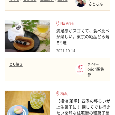
さとちん
No Area
満足感がスゴくて、食べ比べ
が楽しい。東京の絶品どら焼
き9選
2021-10-14
どら焼き
ライター
oriori編集
部
横浜
【横濱 雅炉】四季の移ろいが
上生菓子に！ 探してでも行き
たい閑静な住宅街の和菓子屋