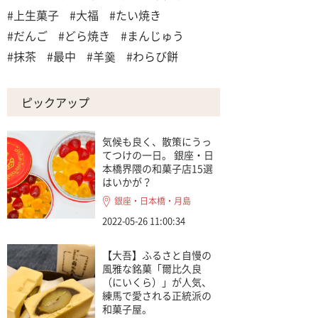
#上生菓子
#大福
#たい焼き
#だんご
#どら焼き
#まんじゅう
#抹茶
#最中
#羊羹
#わらび餅
ピックアップ
気候も良く、散策にうっ
てつけの一日。 銀座・日
本橋界隈の和菓子店15選
はいかが？
銀座・日本橋・月島
2022-05-26 11:00:34
【大吾】ふるさと自慢の
風雅な銘菓「爾比久良
（にいくら）」が人気、
練馬で愛される正統派の
和菓子屋。