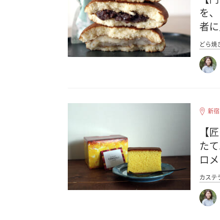
を、
者に
どら焼
新宿
【匠
たて
ロメ
カステ