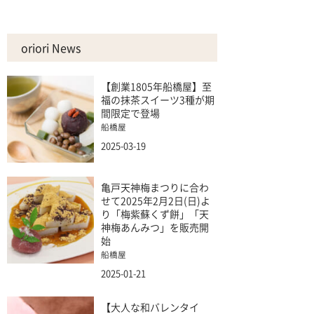
oriori News
【創業1805年船橋屋】至
福の抹茶スイーツ3種が期
間限定で登場
船橋屋
2025-03-19
亀戸天神梅まつりに合わ
せて2025年2月2日(日)よ
り「梅紫蘇くず餅」「天
神梅あんみつ」を販売開
始
船橋屋
2025-01-21
【大人な和バレンタイ