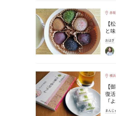
赤坂
【松
と味
おはぎ
横浜
【御
復活
「よ
まんじ