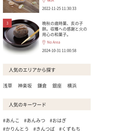
横浜
2022-11-25 11:30:33
晩秋の歳時菓、亥の子
餅。収穫への感謝と火の
用心の和菓子。
No Area
2024-10-31 11:00:58
人気のエリアから探す
浅草
神楽坂
鎌倉
銀座
横浜
人気のキーワード
#あんこ
#あんみつ
#おはぎ
#かりんとう
#きんつば
#くずもち