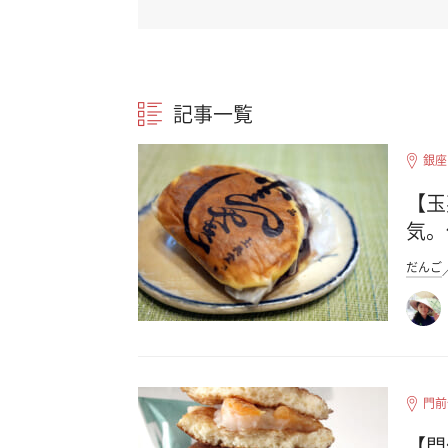
記事一覧
銀座
【玉
気。
だんご
門前
【門