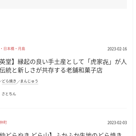
2023-02-16
・日本橋・月島
英堂】縁起の良い手土産として「虎家㐂」が人
伝統と新しさが共存する老舗和菓子店
どら焼き
まんじゅう
さとちん
2023-02-03
仲町
仲どらやき どら山】ふかふか生地のどら焼き