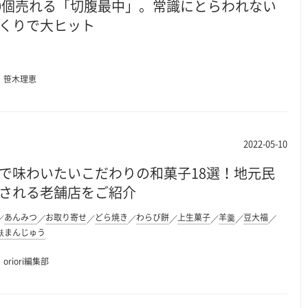
00個売れる「切腹最中」。常識にとらわれない
くりで大ヒット
笹木理恵
2022-05-10
で味わいたいこだわりの和菓子18選！地元民
される老舗店をご紹介
あんみつ
お取り寄せ
どら焼き
わらび餅
上生菓子
羊羹
豆大福
麩まんじゅう
oriori編集部