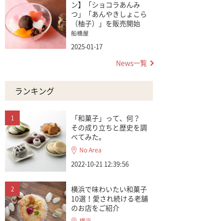
ン】「ショコラあんみ
つ」「あんやきしょこら
（柚子）」を販売開始
船橋屋
2025-01-17
News一覧
ランキング
「和菓子」って、何？
その成り立ちと歴史を調
べてみた。
No Area
2022-10-21 12:39:56
横浜で味わいたい和菓子
10選！愛され続ける老舗
のお店をご紹介