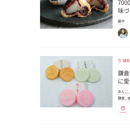
70
味づ
最中
鎌倉
鎌倉
に愛
あんこ
鎌倉