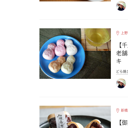
上野
【千
老舗
キ
どら焼
新橋
【御