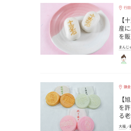
行田
【十
産に
を販
まんじ
鎌倉
【旭
を許
る老
大福